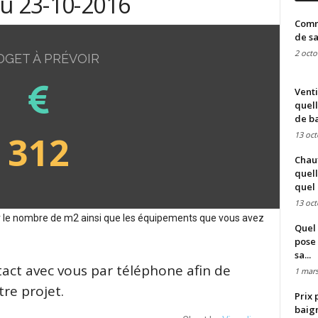
du 23-10-2016
Comme
de sa
2 octo
DGET À PRÉVOIR
Venti
quell
de ba
312
13 oct
Chauf
quell
quel 
13 oct
sur le nombre de m2 ainsi que les équipements que vous avez
Quel 
pose 
sa...
tact avec vous par téléphone afin de
1 mars
re projet.
Prix 
baign