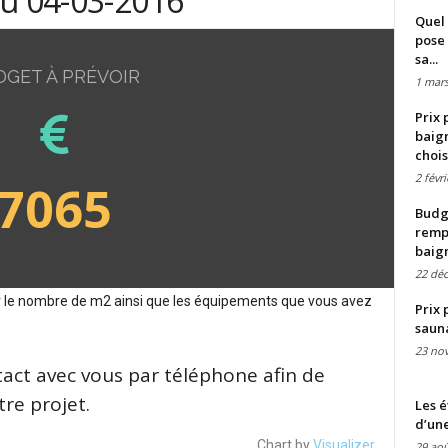
du 04-03-2016
Quel 
pose 
sa...
DGET À PRÉVOIR
1 mars
Prix 
baign
chois
2 févr
7065
Budge
remp
baig
22 dé
sur le nombre de m2 ainsi que les équipements que vous avez
Prix 
saun
23 no
tact avec vous par téléphone afin de
re projet.
Les é
d’une
Chart by
Visualizer
29 aoû