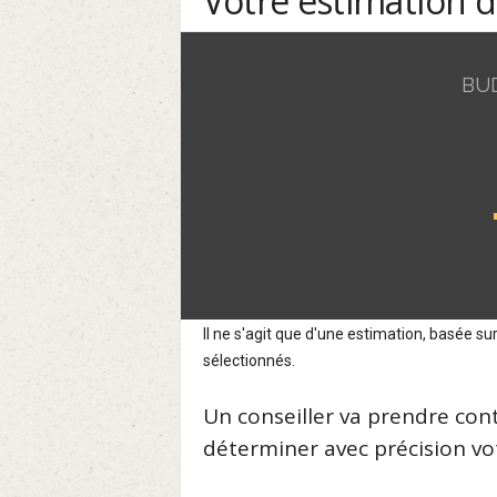
Votre estimation 
BU
Il ne s'agit que d'une estimation, basée 
sélectionnés.
Un conseiller va prendre con
déterminer avec précision vot