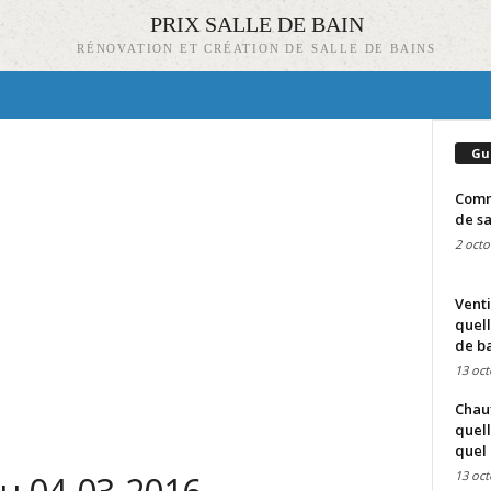
PRIX SALLE DE BAIN
RÉNOVATION ET CRÉATION DE SALLE DE BAINS
Gu
Comme
de sa
2 octo
Venti
quell
de ba
13 oct
Chauf
quell
quel 
13 oct