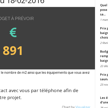
du 18-02-2016
Quel 
pose 
sa...
DGET À PRÉVOIR
1 mars
Prix 
baign
chois
2 févr
891
Budge
remp
baig
22 dé
sur le nombre de m2 ainsi que les équipements que vous avez
Prix 
saun
23 no
tact avec vous par téléphone afin de
re projet.
Les é
d’une
Chart by
Visualizer
29 aoû