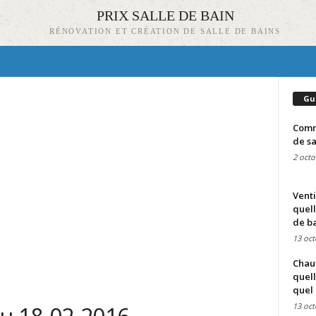
PRIX SALLE DE BAIN
RÉNOVATION ET CRÉATION DE SALLE DE BAINS
Gu
Comme
de sa
2 octo
Venti
quell
de ba
13 oct
Chauf
quell
quel 
13 oct