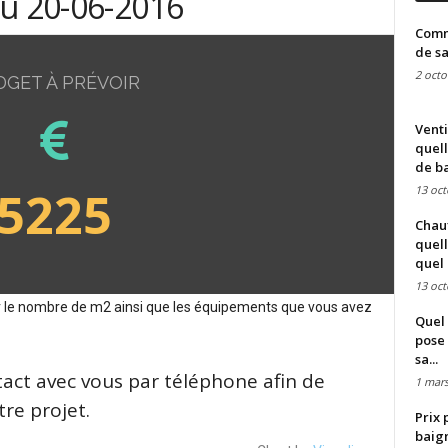
du 20-06-2016
Comme
de sa
2 octo
DGET À PRÉVOIR
Venti
quell
de ba
5225
13 oct
Chauf
quell
quel 
13 oct
sur le nombre de m2 ainsi que les équipements que vous avez
Quel 
pose 
sa...
tact avec vous par téléphone afin de
1 mars
re projet.
Prix 
baign