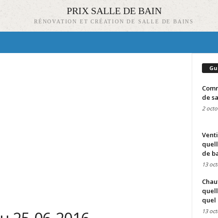
PRIX SALLE DE BAIN
RÉNOVATION ET CRÉATION DE SALLE DE BAINS
Gu
Comme
de sa
2 octo
Venti
quell
de ba
13 oct
Chauf
quell
quel 
13 oct