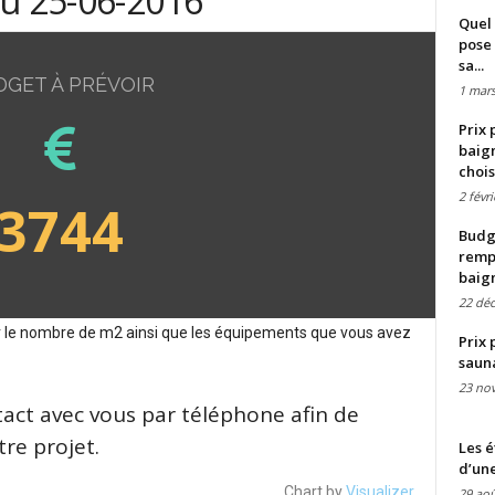
du 25-06-2016
Quel 
pose 
sa...
DGET À PRÉVOIR
1 mars
Prix 
baign
chois
2 févr
3744
Budge
remp
baig
22 dé
sur le nombre de m2 ainsi que les équipements que vous avez
Prix 
saun
23 no
tact avec vous par téléphone afin de
re projet.
Les é
d’une
Chart by
Visualizer
29 aoû