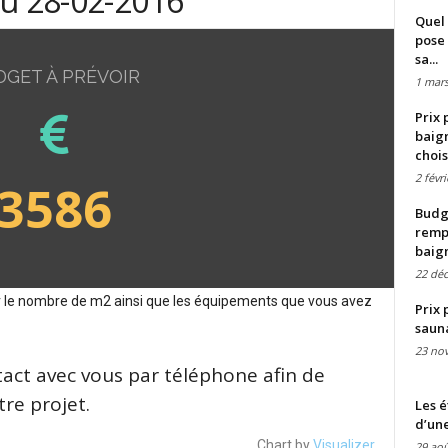
du 28-02-2016
Quel 
pose 
sa...
DGET À PRÉVOIR
1 mars
Prix 
baign
chois
2 févr
3586
Budge
remp
baig
22 dé
sur le nombre de m2 ainsi que les équipements que vous avez
Prix 
saun
23 no
tact avec vous par téléphone afin de
re projet.
Les é
d’une
Chart by
Visualizer
29 aoû