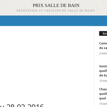
PRIX SALLE DE BAIN
RÉNOVATION ET CRÉATION DE SALLE DE BAINS
Gu
Comme
de sa
2 octo
Venti
quell
de ba
13 oct
Chauf
quell
quel 
13 oct