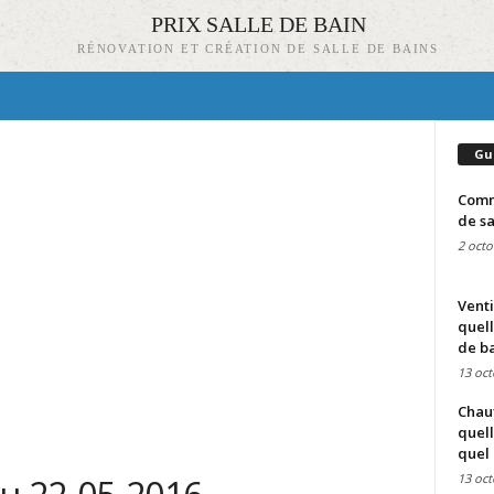
PRIX SALLE DE BAIN
RÉNOVATION ET CRÉATION DE SALLE DE BAINS
Gu
Comme
de sa
2 octo
Venti
quell
de ba
13 oct
Chauf
quell
quel 
13 oct