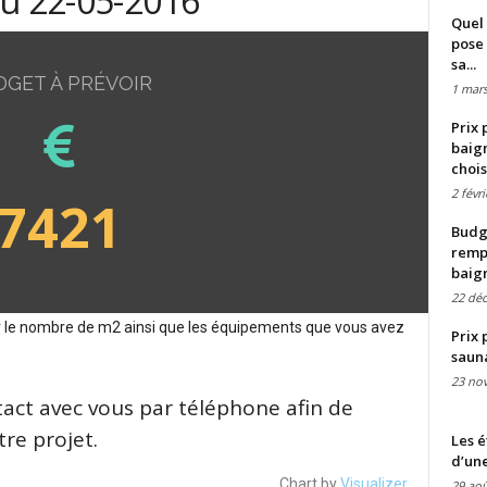
du 22-05-2016
Quel 
pose 
sa...
DGET À PRÉVOIR
1 mars
Prix 
baign
chois
2 févr
7421
Budge
remp
baig
22 dé
sur le nombre de m2 ainsi que les équipements que vous avez
Prix 
saun
23 no
tact avec vous par téléphone afin de
re projet.
Les é
d’une
Chart by
Visualizer
29 aoû