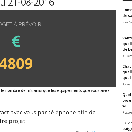
du 21-08-2016
Comme
de sa
2 octo
DGET À PRÉVOIR
Venti
quell
de ba
4809
13 oct
Chauf
quell
quel 
13 oct
sur le nombre de m2 ainsi que les équipements que vous avez
Quel 
pose 
sa...
tact avec vous par téléphone afin de
1 mars
re projet.
Prix 
baign