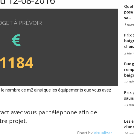
du 12-08-2016
Quel 
pose 
sa...
DGET À PRÉVOIR
1 mars
Prix 
baign
chois
2 févr
1184
Budge
remp
baig
22 dé
sur le nombre de m2 ainsi que les équipements que vous avez
Prix 
saun
23 no
tact avec vous par téléphone afin de
re projet.
Les é
d’une
Chart by
Visualizer
29 aoû