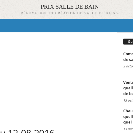
PRIX SALLE DE BAIN
RÉNOVATION ET CRÉATION DE SALLE DE BAINS
Gu
Comme
de sa
2 octo
Venti
quell
de ba
13 oct
Chauf
quell
quel 
13 oct