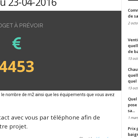
du 23-04-2016
Comme
de sa
2 octo
DGET À PRÉVOIR
Venti
quell
de ba
4453
13 oct
Chauf
quell
quel 
13 oct
sur le nombre de m2 ainsi que les équipements que vous avez
Quel 
pose 
sa...
tact avec vous par téléphone afin de
1 mars
re projet.
Prix 
baign