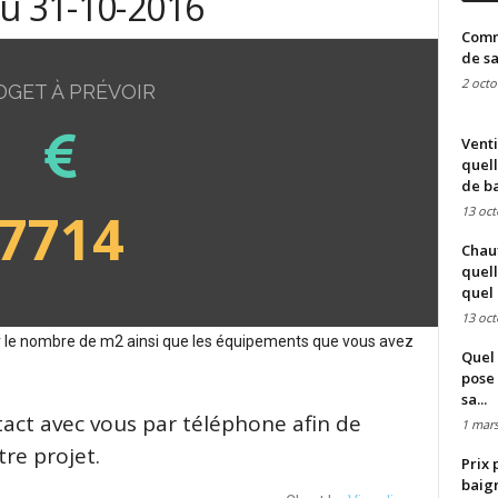
du 31-10-2016
Comme
de sa
2 octo
DGET À PRÉVOIR
Venti
quell
de ba
7714
13 oct
Chauf
quell
quel 
13 oct
sur le nombre de m2 ainsi que les équipements que vous avez
Quel 
pose 
sa...
tact avec vous par téléphone afin de
1 mars
re projet.
Prix 
baign