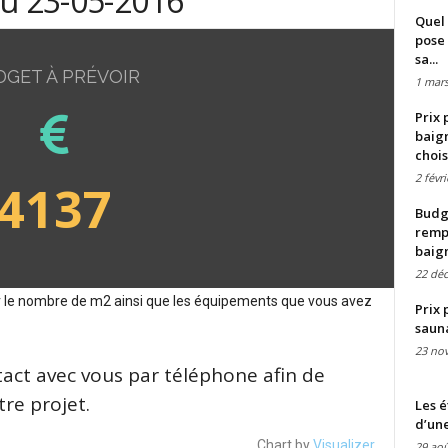
du 23-05-2016
Quel 
pose 
sa...
DGET À PRÉVOIR
1 mars
Prix 
baign
chois
2 févr
4137
Budge
remp
baig
22 dé
sur le nombre de m2 ainsi que les équipements que vous avez
Prix 
saun
23 no
tact avec vous par téléphone afin de
re projet.
Les é
d’une
Chart by
Visualizer
29 aoû