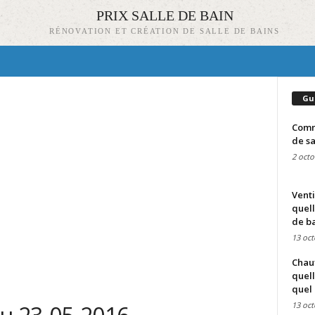
PRIX SALLE DE BAIN
RÉNOVATION ET CRÉATION DE SALLE DE BAINS
Gu
Comme
de sa
2 octo
Venti
quell
de ba
13 oct
Chauf
quell
quel 
13 oct