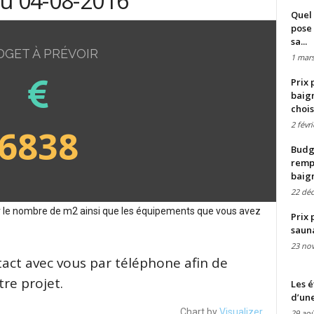
du 04-08-2016
Quel 
pose 
sa...
DGET À PRÉVOIR
1 mars
Prix 
baign
chois
2 févr
6838
Budge
remp
baig
22 dé
sur le nombre de m2 ainsi que les équipements que vous avez
Prix 
saun
23 no
tact avec vous par téléphone afin de
re projet.
Les é
d’une
Chart by
Visualizer
29 aoû