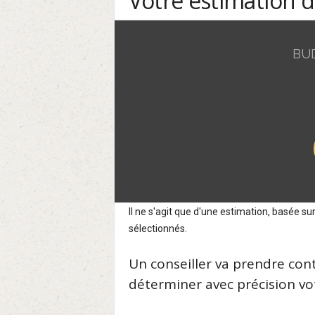
Votre estimation 
BU
Il ne s'agit que d'une estimation, basée 
sélectionnés.
Un conseiller va prendre con
déterminer avec précision vot