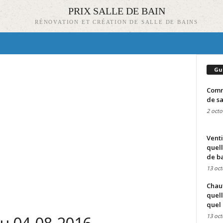
PRIX SALLE DE BAIN
RÉNOVATION ET CRÉATION DE SALLE DE BAINS
Gu
Comme
de sa
2 octo
Venti
quell
de ba
13 oct
Chauf
quell
quel 
13 oct