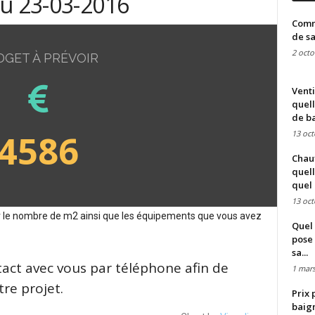
du 23-03-2016
Comme
de sa
2 octo
DGET À PRÉVOIR
Venti
quell
de ba
4586
13 oct
Chauf
quell
quel 
13 oct
sur le nombre de m2 ainsi que les équipements que vous avez
Quel 
pose 
sa...
tact avec vous par téléphone afin de
1 mars
re projet.
Prix 
baign