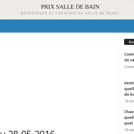
PRIX SALLE DE BAIN
RÉNOVATION ET CRÉATION DE SALLE DE BAINS
Gu
Comme
de sa
2 octo
Venti
quell
de ba
13 oct
Chauf
quell
quel 
13 oct