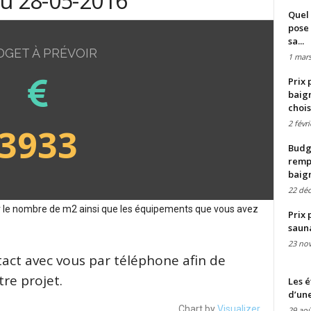
du 28-05-2016
Quel 
pose 
sa...
DGET À PRÉVOIR
1 mars
Prix 
baign
chois
2 févr
3933
Budge
remp
baig
22 dé
sur le nombre de m2 ainsi que les équipements que vous avez
Prix 
saun
23 no
tact avec vous par téléphone afin de
re projet.
Les é
d’une
Chart by
Visualizer
29 aoû