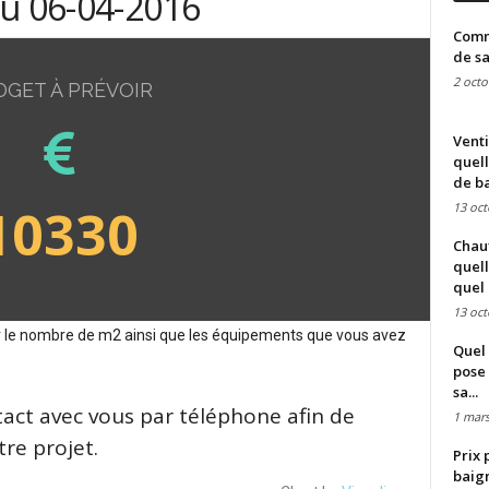
du 06-04-2016
Comme
de sa
2 octo
DGET À PRÉVOIR
Venti
quell
de ba
10330
13 oct
Chauf
quell
quel 
13 oct
sur le nombre de m2 ainsi que les équipements que vous avez
Quel 
pose 
sa...
tact avec vous par téléphone afin de
1 mars
re projet.
Prix 
baign