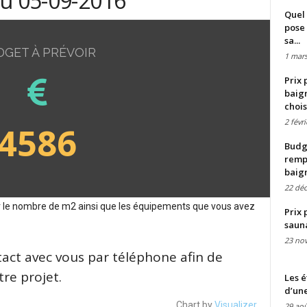
du 05-09-2016
Quel 
pose 
sa...
DGET À PRÉVOIR
1 mars
Prix 
baign
chois
2 févr
4586
Budge
remp
baig
22 dé
sur le nombre de m2 ainsi que les équipements que vous avez
Prix 
saun
23 no
tact avec vous par téléphone afin de
re projet.
Les é
d’une
Chart by
Visualizer
29 aoû