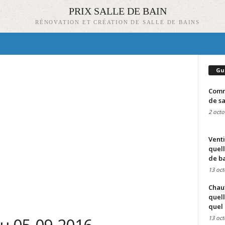
PRIX SALLE DE BAIN
RÉNOVATION ET CRÉATION DE SALLE DE BAINS
Gu
Comme
de sa
2 octo
Venti
quell
de ba
13 oct
Chauf
quell
quel 
13 oct