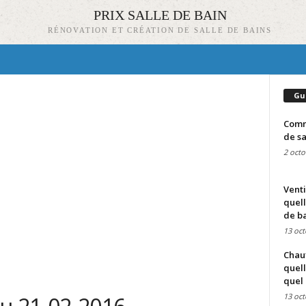
PRIX SALLE DE BAIN
RÉNOVATION ET CRÉATION DE SALLE DE BAINS
Gu
Comme
de sa
2 octo
Venti
quell
de ba
13 oct
Chauf
quell
quel 
13 oct