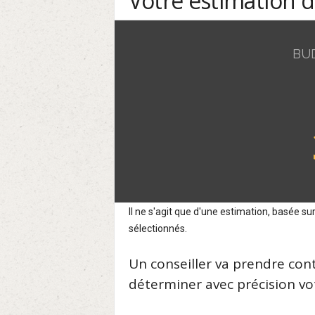
Votre estimation 
BU
Il ne s'agit que d'une estimation, basée 
sélectionnés.
Un conseiller va prendre con
déterminer avec précision vot