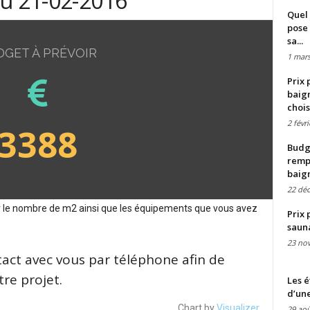
du 21-02-2016
Quel 
pose 
sa...
DGET À PRÉVOIR
1 mars
Prix 
baign
chois
2 févr
3388
Budge
remp
baig
22 dé
sur le nombre de m2 ainsi que les équipements que vous avez
Prix 
saun
23 no
tact avec vous par téléphone afin de
re projet.
Les é
d’une
Chart by
Visualizer
29 aoû