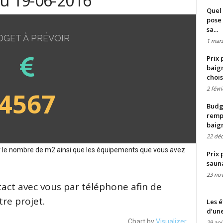
du 19-06-2016
Quel 
pose 
sa...
DGET À PRÉVOIR
1 mars
Prix 
baign
chois
2 févr
4567
Budge
remp
baig
22 dé
sur le nombre de m2 ainsi que les équipements que vous avez
Prix 
saun
23 no
tact avec vous par téléphone afin de
re projet.
Les é
d’une
Chart by
Visualizer
29 aoû