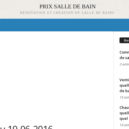
PRIX SALLE DE BAIN
RÉNOVATION ET CRÉATION DE SALLE DE BAINS
Gu
Comme
de sa
2 octo
Venti
quell
de ba
13 oct
Chauf
quell
quel 
13 oct