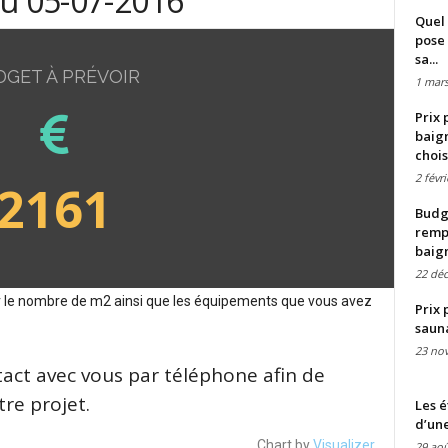
du 05-07-2016
Quel 
pose 
sa...
DGET À PRÉVOIR
1 mars
Prix 
baign
chois
2 févr
2161
Budge
remp
baig
22 dé
sur le nombre de m2 ainsi que les équipements que vous avez
Prix 
saun
23 no
tact avec vous par téléphone afin de
re projet.
Les é
d’une
Chart by
Visualizer
29 aoû