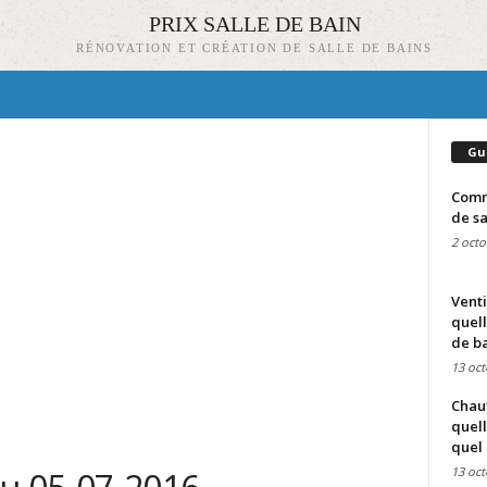
PRIX SALLE DE BAIN
RÉNOVATION ET CRÉATION DE SALLE DE BAINS
Gu
Comme
de sa
2 octo
Venti
quell
de ba
13 oct
Chauf
quell
quel 
13 oct