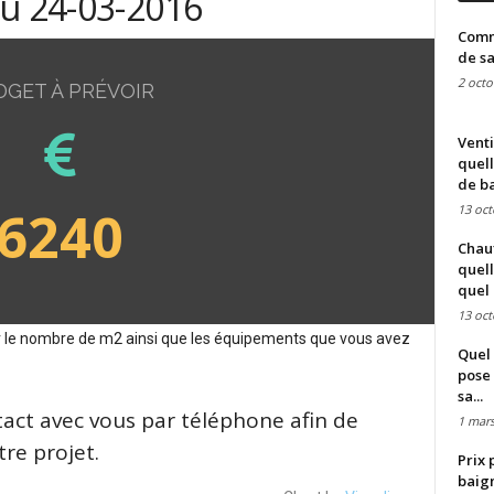
du 24-03-2016
Comme
de sa
2 octo
DGET À PRÉVOIR
Venti
quell
de ba
6240
13 oct
Chauf
quell
quel 
13 oct
sur le nombre de m2 ainsi que les équipements que vous avez
Quel 
pose 
sa...
tact avec vous par téléphone afin de
1 mars
re projet.
Prix 
baign