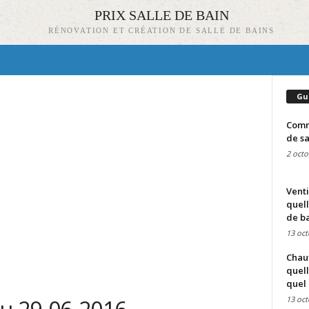
PRIX SALLE DE BAIN
RÉNOVATION ET CRÉATION DE SALLE DE BAINS
Gu
Comme
de sa
2 octo
Venti
quell
de ba
13 oct
Chauf
quell
quel 
13 oct