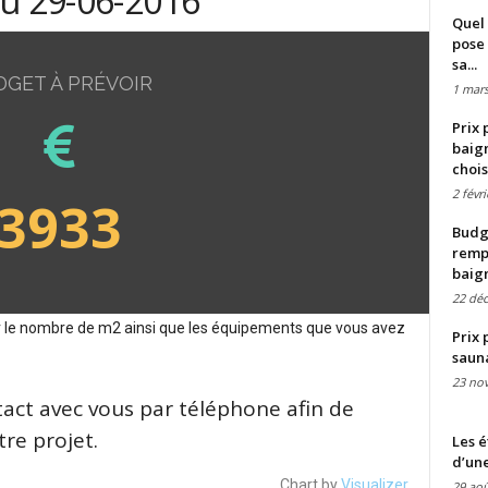
du 29-06-2016
Quel 
pose 
sa...
DGET À PRÉVOIR
1 mars
Prix 
baign
chois
2 févr
3933
Budge
remp
baig
22 dé
sur le nombre de m2 ainsi que les équipements que vous avez
Prix 
saun
23 no
tact avec vous par téléphone afin de
re projet.
Les é
d’une
Chart by
Visualizer
29 aoû