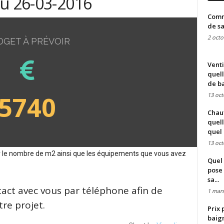
du 26-03-2016
Comme
de sa
2 octo
DGET À PRÉVOIR
Venti
quell
de ba
5740
13 oct
Chauf
quell
quel 
13 oct
sur le nombre de m2 ainsi que les équipements que vous avez
Quel 
pose 
sa...
tact avec vous par téléphone afin de
1 mars
re projet.
Prix 
baign