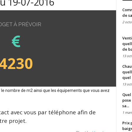
du 19-07-2016
Comme
de sa
2 octo
DGET À PRÉVOIR
Venti
quell
de ba
4230
13 oct
Chauf
quell
quel 
13 oct
sur le nombre de m2 ainsi que les équipements que vous avez
Quel 
pose 
sa...
tact avec vous par téléphone afin de
1 mars
re projet.
Prix 
baign