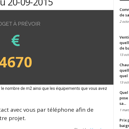
du 20-09-2015
Comme
de sa
2 octo
DGET À PRÉVOIR
Venti
quell
de ba
4670
13 oct
Chauf
quell
quel 
13 oct
sur le nombre de m2 ainsi que les équipements que vous avez
Quel 
pose 
sa...
tact avec vous par téléphone afin de
1 mars
re projet.
Prix 
baign