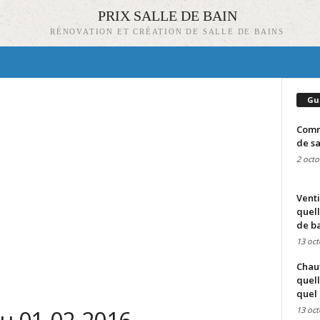
PRIX SALLE DE BAIN
RÉNOVATION ET CRÉATION DE SALLE DE BAINS
Gu
Comme
de sa
2 octo
Venti
quell
de ba
13 oct
Chauf
quell
quel 
13 oct