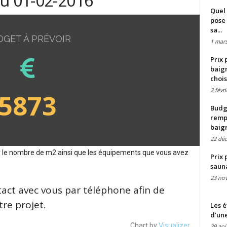
du 01-02-2016
Quel 
pose 
sa...
DGET À PRÉVOIR
1 mars
Prix 
baign
chois
2 févr
5873
Budge
remp
baig
22 dé
sur le nombre de m2 ainsi que les équipements que vous avez
Prix 
saun
23 no
tact avec vous par téléphone afin de
re projet.
Les é
d’une
Chart by
Visualizer
29 aoû