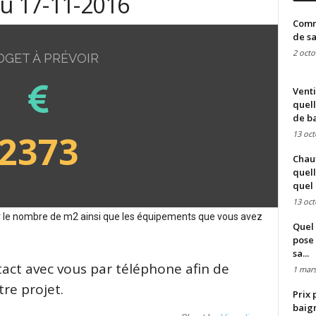
du 17-11-2016
Comme
de sa
2 octo
DGET À PRÉVOIR
Venti
quell
de ba
2373
13 oct
Chauf
quell
quel 
13 oct
sur le nombre de m2 ainsi que les équipements que vous avez
Quel 
pose 
sa...
tact avec vous par téléphone afin de
1 mars
re projet.
Prix 
baign