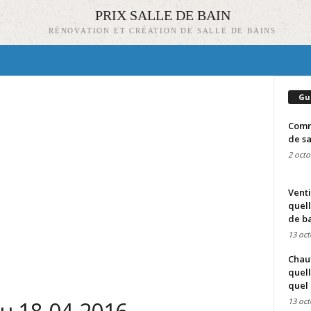
PRIX SALLE DE BAIN
RÉNOVATION ET CRÉATION DE SALLE DE BAINS
Gu
Comme
de sa
2 octo
Venti
quell
de ba
13 oct
Chauf
quell
quel 
13 oct