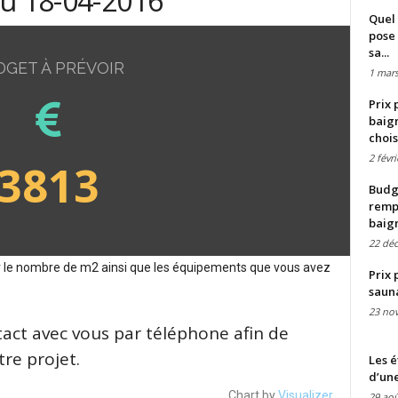
du 18-04-2016
Quel 
pose 
sa...
DGET À PRÉVOIR
1 mars
Prix 
baign
chois
2 févr
3813
Budge
remp
baig
22 dé
sur le nombre de m2 ainsi que les équipements que vous avez
Prix 
saun
23 no
tact avec vous par téléphone afin de
re projet.
Les é
d’une
Chart by
Visualizer
29 aoû