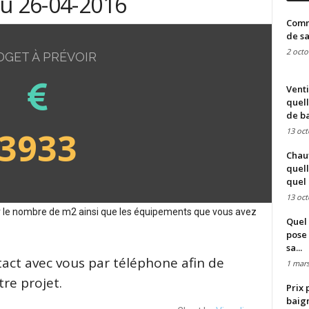
du 26-04-2016
Comme
de sa
2 octo
DGET À PRÉVOIR
Venti
quell
de ba
3933
13 oct
Chauf
quell
quel 
13 oct
sur le nombre de m2 ainsi que les équipements que vous avez
Quel 
pose 
sa...
tact avec vous par téléphone afin de
1 mars
re projet.
Prix 
baign