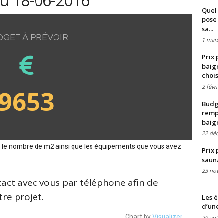
du 18-06-2016
Quel 
pose 
sa...
DGET À PRÉVOIR
1 mars
Prix 
baign
chois
2 févr
9653
Budge
remp
baig
22 dé
sur le nombre de m2 ainsi que les équipements que vous avez
Prix 
saun
23 no
tact avec vous par téléphone afin de
re projet.
Les é
d’une
Chart by
Visualizer
29 aoû