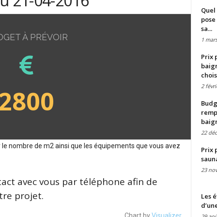
du 21-04-2016
Quel 
pose 
sa...
DGET À PRÉVOIR
1 mars
Prix 
baign
chois
2 févr
2800
Budge
remp
baig
22 dé
sur le nombre de m2 ainsi que les équipements que vous avez
Prix 
saun
23 no
tact avec vous par téléphone afin de
re projet.
Les é
d’une
Chart by
Visualizer
29 aoû