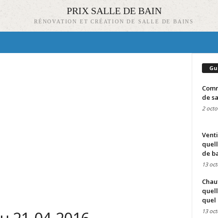
PRIX SALLE DE BAIN
RÉNOVATION ET CRÉATION DE SALLE DE BAINS
Gu
Comme
de sa
2 octo
Venti
quell
de ba
13 oct
Chauf
quell
quel 
13 oct