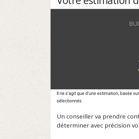
Votre estimation 
BU
Il ne s'agit que d'une estimation, basée 
sélectionnés.
Un conseiller va prendre con
déterminer avec précision vot