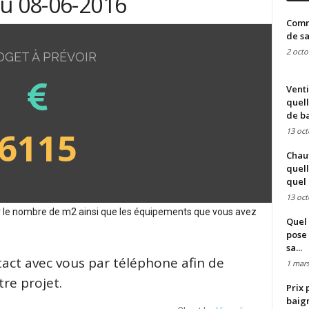
du 08-06-2016
Comme
de sa
2 octo
DGET À PRÉVOIR
Venti
quell
de ba
6115
13 oct
Chauf
quell
quel 
13 oct
sur le nombre de m2 ainsi que les équipements que vous avez
Quel 
pose 
sa...
tact avec vous par téléphone afin de
1 mars
re projet.
Prix 
baign