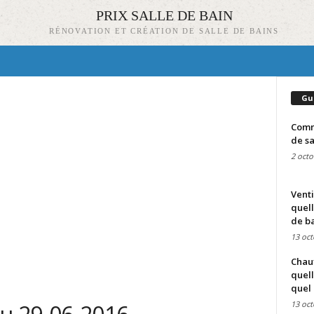
PRIX SALLE DE BAIN
RÉNOVATION ET CRÉATION DE SALLE DE BAINS
Gu
Comme
de sa
2 octo
Venti
quell
de ba
13 oct
Chauf
quell
quel 
13 oct