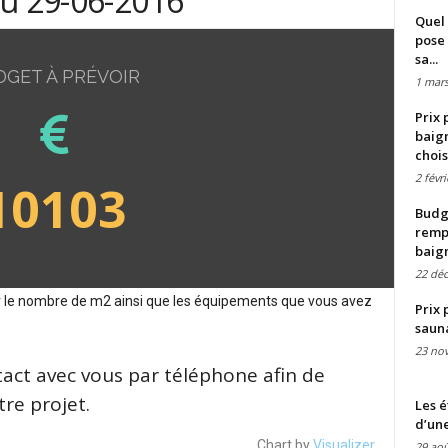
du 29-06-2016
Quel 
pose 
sa...
DGET À PRÉVOIR
1 mars
Prix 
baign
chois
2 févr
10103
Budge
remp
baig
22 dé
sur le nombre de m2 ainsi que les équipements que vous avez
Prix 
saun
23 no
tact avec vous par téléphone afin de
re projet.
Les é
d’une
Chart by
Visualizer
29 aoû