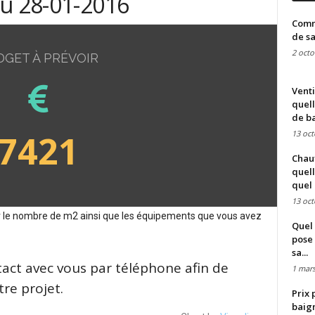
du 28-01-2016
Comme
de sa
2 octo
DGET À PRÉVOIR
Venti
quell
de ba
7421
13 oct
Chauf
quell
quel 
13 oct
sur le nombre de m2 ainsi que les équipements que vous avez
Quel 
pose 
sa...
tact avec vous par téléphone afin de
1 mars
re projet.
Prix 
baign