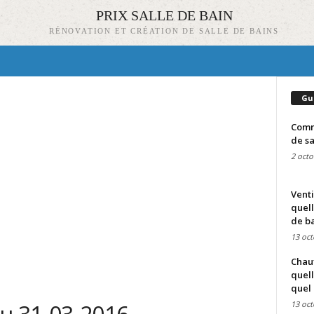
PRIX SALLE DE BAIN
RÉNOVATION ET CRÉATION DE SALLE DE BAINS
Gu
Comme
de sa
2 octo
Venti
quell
de ba
13 oct
Chauf
quell
quel 
13 oct