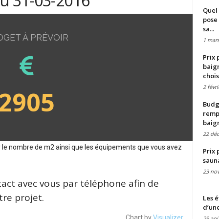
du 31-03-2016
Quel 
pose 
sa...
DGET À PRÉVOIR
1 mars
Prix 
baign
chois
2 févr
2905
Budge
remp
baig
22 dé
sur le nombre de m2 ainsi que les équipements que vous avez
Prix 
saun
23 no
tact avec vous par téléphone afin de
re projet.
Les é
d’une
Chart by
Visualizer
29 aoû