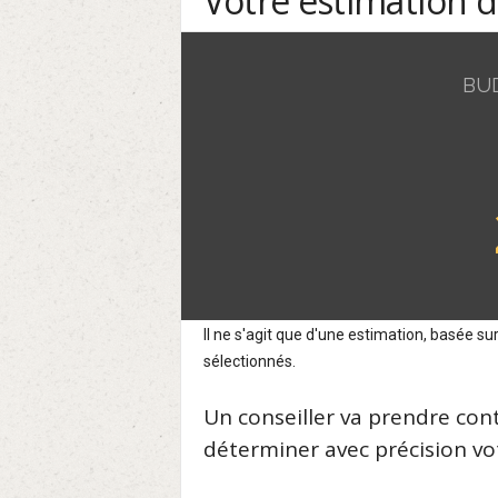
Votre estimation 
BU
Il ne s'agit que d'une estimation, basée 
sélectionnés.
Un conseiller va prendre con
déterminer avec précision vot