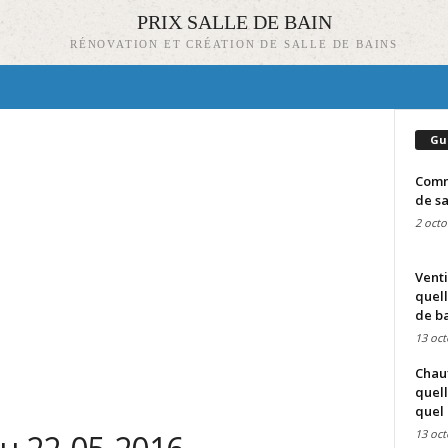
PRIX SALLE DE BAIN
RÉNOVATION ET CRÉATION DE SALLE DE BAINS
Gu
Comme
de sa
2 octo
Venti
quell
de ba
13 oct
Chauf
quell
quel 
13 oct