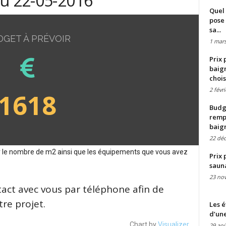
du 22-05-2016
Quel 
pose 
sa...
DGET À PRÉVOIR
1 mars
Prix 
baign
chois
2 févr
1618
Budge
remp
baig
22 dé
sur le nombre de m2 ainsi que les équipements que vous avez
Prix 
saun
23 no
tact avec vous par téléphone afin de
re projet.
Les é
d’une
Chart by
Visualizer
29 aoû