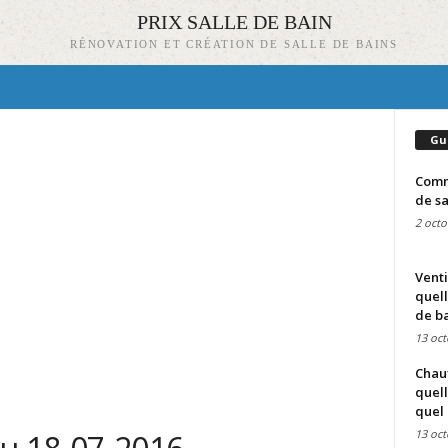
PRIX SALLE DE BAIN
RÉNOVATION ET CRÉATION DE SALLE DE BAINS
Gu
Comme
de sa
2 octo
Venti
quell
de ba
13 oct
Chauf
quell
quel 
13 oct