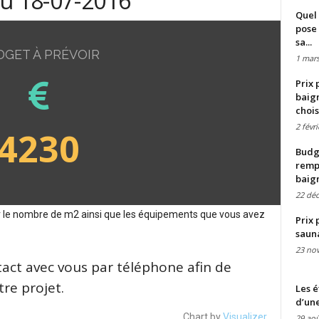
du 18-07-2016
Quel 
pose 
sa...
DGET À PRÉVOIR
1 mars
Prix 
baign
chois
2 févr
4230
Budge
remp
baig
22 dé
sur le nombre de m2 ainsi que les équipements que vous avez
Prix 
saun
23 no
tact avec vous par téléphone afin de
re projet.
Les é
d’une
Chart by
Visualizer
29 aoû