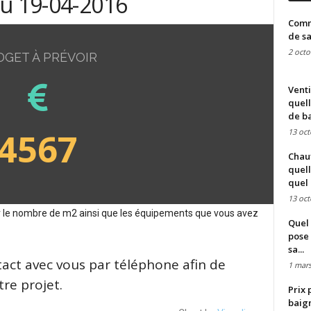
du 19-04-2016
Comme
de sa
2 octo
DGET À PRÉVOIR
Venti
quell
de ba
4567
13 oct
Chauf
quell
quel 
13 oct
sur le nombre de m2 ainsi que les équipements que vous avez
Quel 
pose 
sa...
tact avec vous par téléphone afin de
1 mars
re projet.
Prix 
baign