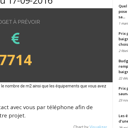
du 17-09-2016
Quel 
pose 
sa...
DGET À PRÉVOIR
1 mars
Prix 
baign
chois
2 févr
7714
Budge
remp
baig
22 dé
sur le nombre de m2 ainsi que les équipements que vous avez
Prix 
saun
23 no
tact avec vous par téléphone afin de
re projet.
Les é
d’une
Chart by
Visualizer
29 aoû