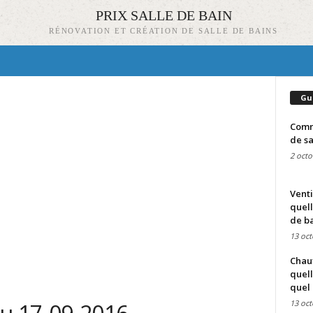
PRIX SALLE DE BAIN
RÉNOVATION ET CRÉATION DE SALLE DE BAINS
Gu
Comme
de sa
2 octo
Venti
quell
de ba
13 oct
Chauf
quell
quel 
13 oct