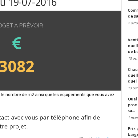
du 19-07-2016
Comme
de sa
2 octo
DGET À PRÉVOIR
Venti
quell
de ba
3082
13 oct
Chauf
quell
quel 
13 oct
sur le nombre de m2 ainsi que les équipements que vous avez
Quel 
pose 
sa...
tact avec vous par téléphone afin de
1 mars
re projet.
Prix 
baign