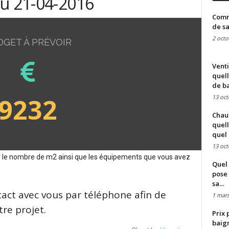
du 21-04-2016
Comme
de sa
2 octo
DGET À PRÉVOIR
Venti
quell
de ba
9232
13 oct
Chauf
quell
quel 
13 oct
sur le nombre de m2 ainsi que les équipements que vous avez
Quel 
pose 
sa...
tact avec vous par téléphone afin de
1 mars
re projet.
Prix 
baign