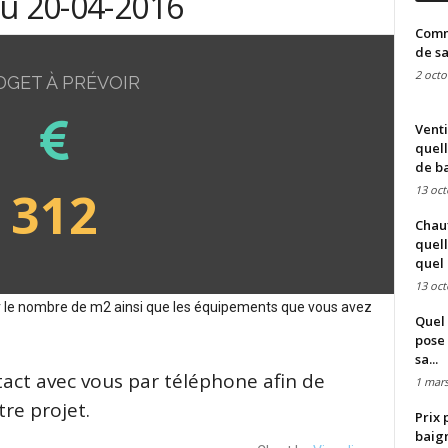
du 20-04-2016
Comme
de sa
2 octo
DGET À PRÉVOIR
Venti
quell
de ba
312
13 oct
Chauf
quell
quel 
13 oct
sur le nombre de m2 ainsi que les équipements que vous avez
Quel 
pose 
sa...
tact avec vous par téléphone afin de
1 mars
re projet.
Prix 
baign