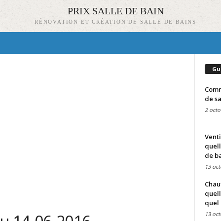
PRIX SALLE DE BAIN
RÉNOVATION ET CRÉATION DE SALLE DE BAINS
Gu
Comme
de sa
2 octo
Venti
quell
de ba
13 oct
Chauf
quell
quel 
13 oct