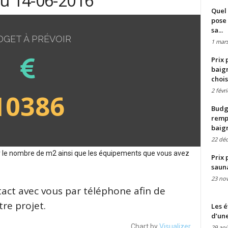
du 14-06-2016
Quel 
pose 
sa...
DGET À PRÉVOIR
1 mars
Prix 
baign
chois
2 févr
10386
Budge
remp
baig
22 dé
sur le nombre de m2 ainsi que les équipements que vous avez
Prix 
saun
23 no
tact avec vous par téléphone afin de
re projet.
Les é
d’une
Chart by
Visualizer
29 aoû