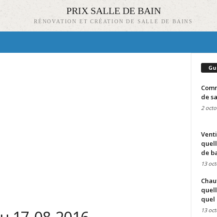
PRIX SALLE DE BAIN
RÉNOVATION ET CRÉATION DE SALLE DE BAINS
Gu
Comme
de sa
2 octo
Venti
quell
de ba
13 oct
Chauf
quell
quel 
13 oct