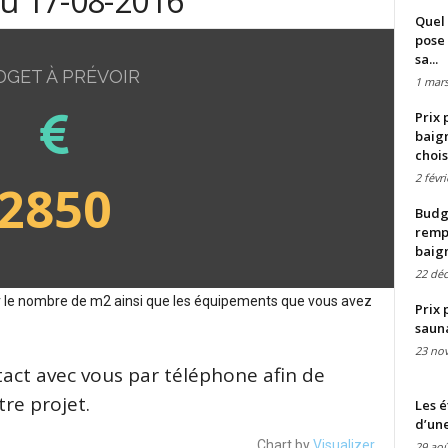
du 17-08-2016
Quel 
pose 
sa...
DGET À PRÉVOIR
1 mars
Prix 
baign
chois
2 févr
2850
Budge
remp
baig
22 dé
sur le nombre de m2 ainsi que les équipements que vous avez
Prix 
saun
23 no
tact avec vous par téléphone afin de
re projet.
Les é
d’une
Chart by
Visualizer
29 aoû