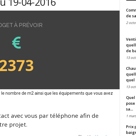
du 19-04-2016
Comme
de sa
2 octo
DGET À PRÉVOIR
Venti
quell
de ba
2373
13 oct
Chauf
quell
quel 
13 oct
sur le nombre de m2 ainsi que les équipements que vous avez
Quel 
pose 
sa...
tact avec vous par téléphone afin de
1 mars
re projet.
Prix 
baign