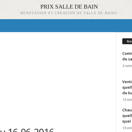
PRIX SALLE DE BAIN
RÉNOVATION ET CRÉATION DE SALLE DE BAINS
Gu
Comme
de sa
2 octo
Venti
quell
de ba
13 oct
Chauf
quell
quel 
13 oct