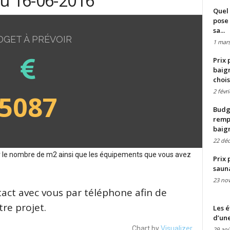
du 16-06-2016
Quel 
pose 
sa...
DGET À PRÉVOIR
1 mars
Prix 
baign
chois
2 févr
5087
Budge
remp
baig
22 dé
sur le nombre de m2 ainsi que les équipements que vous avez
Prix 
saun
23 no
tact avec vous par téléphone afin de
re projet.
Les é
d’une
Chart by
Visualizer
29 aoû