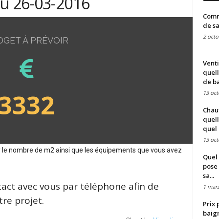
du 26-03-2016
Comme
de sa
2 octo
DGET À PRÉVOIR
Venti
quell
de ba
3332
13 oct
Chauf
quell
quel 
13 oct
sur le nombre de m2 ainsi que les équipements que vous avez
Quel 
pose 
sa...
tact avec vous par téléphone afin de
1 mars
re projet.
Prix 
baign