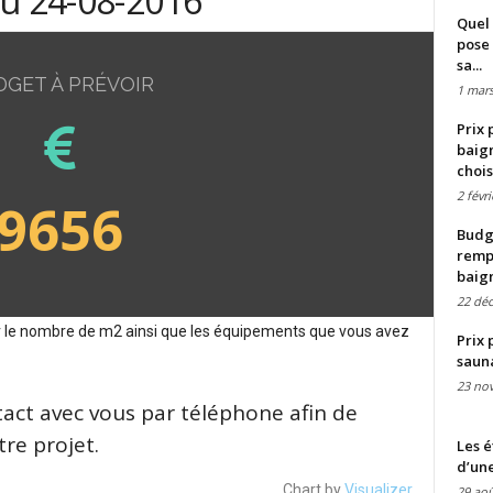
du 24-08-2016
Quel 
pose 
sa...
DGET À PRÉVOIR
1 mars
Prix 
baign
chois
2 févr
9656
Budge
remp
baig
22 dé
sur le nombre de m2 ainsi que les équipements que vous avez
Prix 
saun
23 no
tact avec vous par téléphone afin de
re projet.
Les é
d’une
Chart by
Visualizer
29 aoû