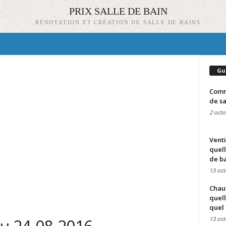
PRIX SALLE DE BAIN
RÉNOVATION ET CRÉATION DE SALLE DE BAINS
Gu
Comme
de sa
2 octo
Venti
quell
de ba
13 oct
Chauf
quell
quel 
13 oct