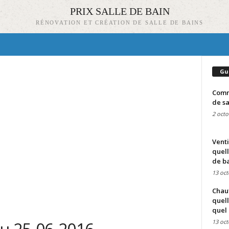
PRIX SALLE DE BAIN
RÉNOVATION ET CRÉATION DE SALLE DE BAINS
Gu
Comme
de sa
2 octo
Venti
quell
de ba
13 oct
Chauf
quell
quel 
13 oct