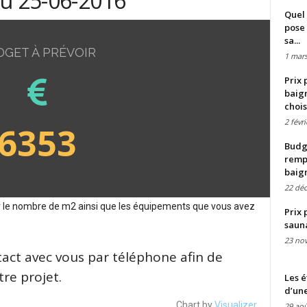
du 25-06-2016
Quel 
pose 
sa...
DGET À PRÉVOIR
1 mars
Prix 
baign
chois
2 févr
6353
Budge
remp
baig
22 dé
sur le nombre de m2 ainsi que les équipements que vous avez
Prix 
saun
23 no
tact avec vous par téléphone afin de
re projet.
Les é
d’une
Chart by
Visualizer
29 aoû