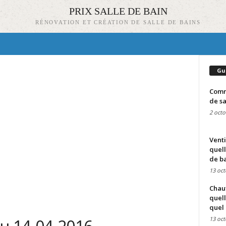
PRIX SALLE DE BAIN
RÉNOVATION ET CRÉATION DE SALLE DE BAINS
Gu
Comme
de sa
2 octo
Venti
quell
de ba
13 oct
Chauf
quell
quel 
13 oct