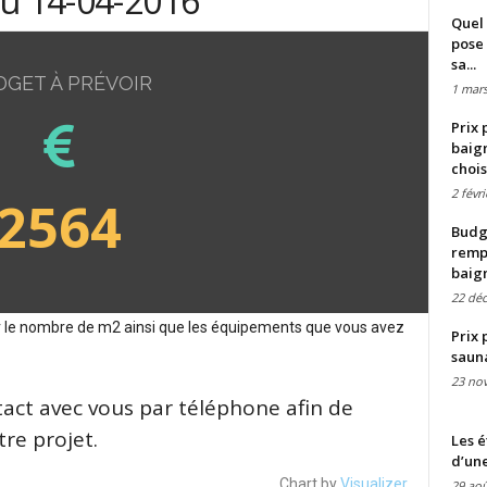
du 14-04-2016
Quel 
pose 
sa...
DGET À PRÉVOIR
1 mars
Prix 
baign
chois
2 févr
2564
Budge
remp
baig
22 dé
sur le nombre de m2 ainsi que les équipements que vous avez
Prix 
saun
23 no
tact avec vous par téléphone afin de
re projet.
Les é
d’une
Chart by
Visualizer
29 aoû